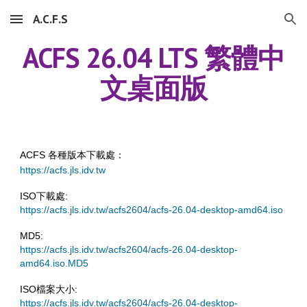
A.C.F.S
Skip to main content
Skip to navigation
ACFS 26.04 LTS 繁體中
文桌面版
ACFS 各種版本下載處：
https://acfs.jls.idv.tw
ISO下載處:
https://acfs.jls.idv.tw/acfs2604/acfs-26.04-desktop-amd64.iso
MD5:
https://acfs.jls.idv.tw/acfs2604/acfs-26.04-desktop-
amd64.iso.MD5
ISO檔案大小:
https://acfs.jls.idv.tw/acfs2604/acfs-26.04-desktop-