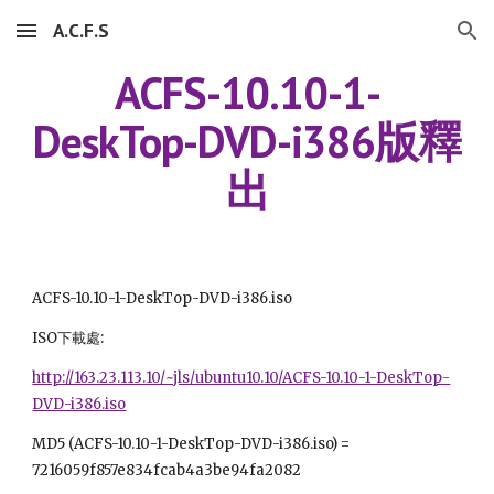
A.C.F.S
Skip to main content
Skip to navigation
ACFS-10.10-1-
DeskTop-DVD-i386版釋
出
ACFS-10.10-1-DeskTop-DVD-i386.iso
ISO下載處:
http://163.23.113.10/~jls/ubuntu10.10/ACFS-10.10-1-DeskTop-
DVD-i386.iso
MD5 (ACFS-10.10-1-DeskTop-DVD-i386.iso) =
7216059f857e834fcab4a3be94fa2082