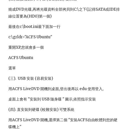
燒成DVD光碟,再將光碟資料全部拷貝到C:\之下(記得SATA或IDE排
線位置要為(HD0)第一個)
最後在c:\boot.ini最下面加一行
c:\grldr="ACFS Ubuntu"
重開XP,您就會多一個
ACFS Ubuntu
選單
(三). USB 安裝 (容易安裝)
用ACFS LiveDVD 開機到桌面,登出後再以 edu 使用登入,
桌面上會有 "安裝到 USB 隨身碟 " 圖示,依照指示安裝
(四). 直安裝到硬碟 (較難安裝) 可雙系統
用ACFS LiveDVD 開機,選擇第二個 "安裝ACFS自由軟體到您的硬
碟機上"