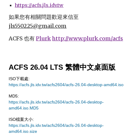
https://
acfs
.jls.idv.tw
如果您有相關問題歡迎來信至
jls550225@gmail.com
ACFS 也有
Plurk
http://www.plurk.com/acfs
ACFS 26.04 LTS 繁體中文桌面版
ISO下載處:
https://acfs.jls.idv.tw/acfs2604/acfs-26.04-desktop-amd64.iso
MD5:
https://acfs.jls.idv.tw/acfs2604/acfs-26.04-desktop-
amd64.iso.MD5
ISO檔案大小:
https://acfs.jls.idv.tw/acfs2604/acfs-26.04-desktop-
amd64.iso.size